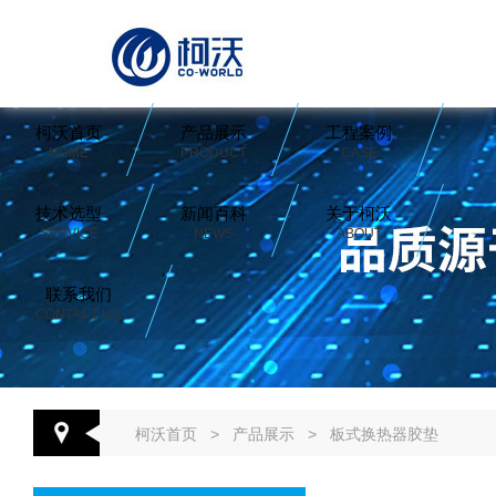
柯沃首页
产品展示
工程案例
HOME
PRODUCT
CASE
技术选型
新闻百科
关于柯沃
SERVICE
NEWS
ABOUT
联系我们
CONTACT US
柯沃首页
>
产品展示
>
板式换热器胶垫