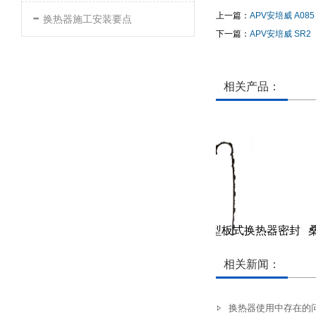
-
上一篇：
APV安培威 A085
换热器施工安装要点
下一篇：
APV安培威 SR2
相关产品：
热器密封垫
桑德斯-SF123型板式换热器密封
桑
胶垫
垫
相关新闻：
换热器使用中存在的