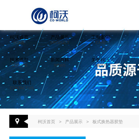
柯沃首页
产品展示
工程案例
HOME
PRODUCT
CASE
技术选型
新闻百科
关于柯沃
SERVICE
NEWS
ABOUT
联系我们
CONTACT US
柯沃首页
>
产品展示
>
板式换热器胶垫