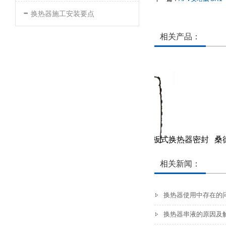
-
换热器施工安装要点
相关产品：
热器密封垫
桑德斯-SF123型板式换热器密封
桑德
胶垫
垫
相关新闻：
换热器使用中存在的
换热器串液的原因及