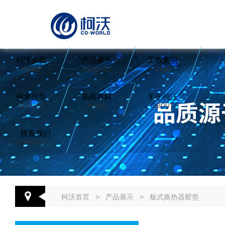
柯沃首页
产品展示
工程案例
HOME
PRODUCT
CASE
技术选型
新闻百科
关于柯沃
SERVICE
NEWS
ABOUT
联系我们
CONTACT US
柯沃首页
>
产品展示
>
板式换热器胶垫