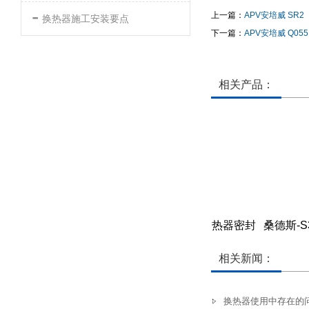
-
上一篇：
APV安培威 SR2
换热器施工安装要点
下一篇：
APV安培威 Q055
相关产品：
封垫
桑德斯-SF123型板式换热器密封
桑德斯-S
胶垫
垫
相关新闻：
换热器使用中存在的