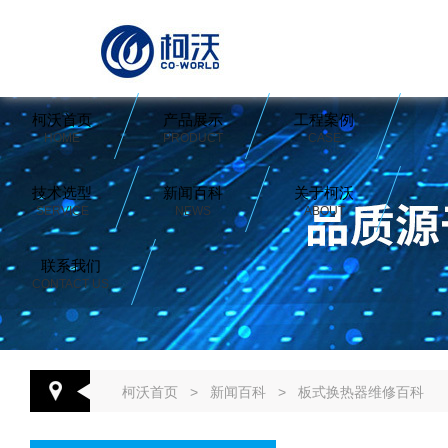
柯沃首页
产品展示
工程案例
HOME
PRODUCT
CASE
技术选型
新闻百科
关于柯沃
SERVICE
NEWS
ABOUT
联系我们
CONTACT US
柯沃首页
>
新闻百科
>
板式换热器维修百科