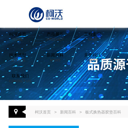
柯沃首页
产品展示
工程案例
HOME
PRODUCT
CASE
技术选型
新闻百科
关于柯沃
SERVICE
NEWS
ABOUT
联系我们
CONTACT US
柯沃首页
>
新闻百科
>
板式换热器胶垫百科