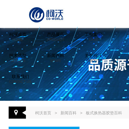
柯沃首页
产品展示
工程案例
HOME
PRODUCT
CASE
技术选型
新闻百科
关于柯沃
SERVICE
NEWS
ABOUT
联系我们
CONTACT US
柯沃首页
>
新闻百科
>
板式换热器胶垫百科