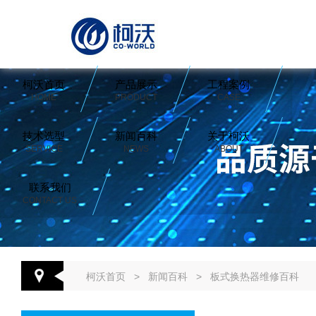
柯沃首页
产品展示
工程案例
HOME
PRODUCT
CASE
技术选型
新闻百科
关于柯沃
SERVICE
NEWS
ABOUT
联系我们
CONTACT US
柯沃首页
>
新闻百科
>
板式换热器维修百科