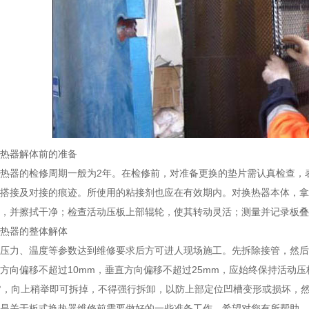
热器解体前的准备
热器的检修周期一般为2年。在检修前，对准备更换的垫片需认真检查，
搭接及对接的痕迹。所使用的粘接剂也应在有效期内。对换热器本体，拿
，并擦拭干净；检查活动压板上部辊轮，使其转动灵活；测量并记录板叠长
热器的整体解体
压力、温度等参数达到维修要求后方可进人现场施工。先拆除接管，然后
方向偏移不超过10mm，垂直方向偏移不超过25mm，应始终保持活动
20°，向上稍举即可拆掉，不得强行拆卸，以防上部定位凹槽变形或损坏，
是关于板式换热器维修前需要做好的一些准备工作，希望对您有所帮助。