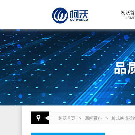
柯沃首
HOM
柯沃首页
>
新闻百科
>
板式换热器