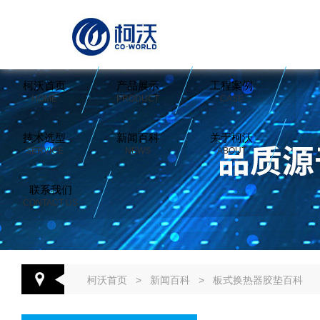
柯沃首页
产品展示
工程案例
HOME
PRODUCT
CASE
技术选型
新闻百科
关于柯沃
SERVICE
NEWS
ABOUT
联系我们
CONTACT US
柯沃首页
>
新闻百科
>
板式换热器胶垫百科