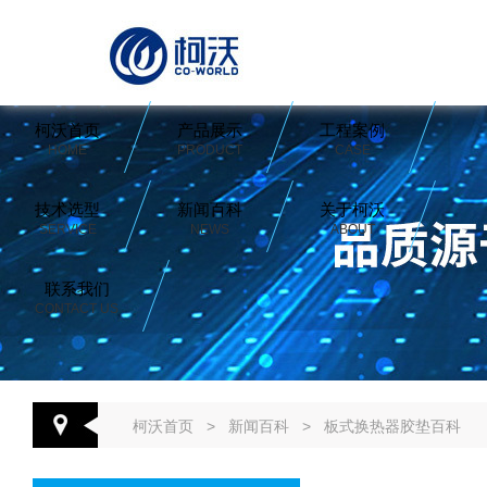
柯沃首页
产品展示
工程案例
HOME
PRODUCT
CASE
技术选型
新闻百科
关于柯沃
SERVICE
NEWS
ABOUT
联系我们
CONTACT US
柯沃首页
>
新闻百科
>
板式换热器胶垫百科