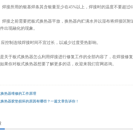
接所用的银基焊条其含银量至少在45%以上，焊接时的温度不要超过6
焊接之前需要把板式换热器平放，换热器内贮满水并以湿布将焊接区附近
件出现融化的现象。
应控制连续焊接时间不宜过长，以减少过度受热影响。
是关于板式换热器怎么利用焊接进行修复工作的全部内容了，在焊接修复
如果你对板式换热器想要了解更多的话，欢迎来我们官网咨询。
式换热器维修的工作原理
式换热器胶垫损坏的原因有哪些？一篇文章告诉你！
章