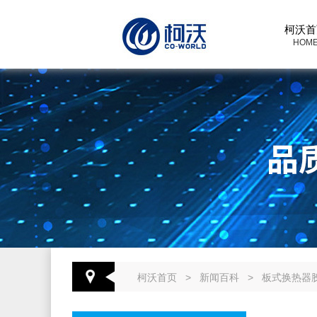
柯沃首
HOM
柯沃首页
>
新闻百科
>
板式换热器