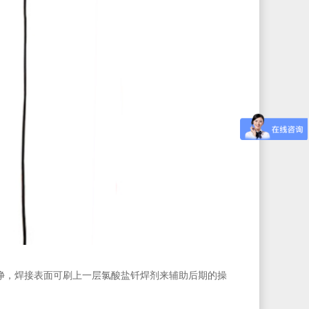
，焊接表面可刷上一层氯酸盐钎焊剂来辅助后期的操