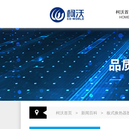
柯沃首
HOM
柯沃首页
>
新闻百科
>
板式换热器