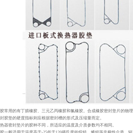
胶常用的有丁腈橡胶、三元乙丙橡胶和氟橡胶。合成橡胶密封垫片的物理
封胶垫的硬度指标则应根据密封槽的形式及压缩量而定。
热器密封垫片的胶种不同，所适应的温度及介质参数均不相同。
胶一般适用于温度高于-25低于120摄氏度的烷烃、烯烃等非极性介质