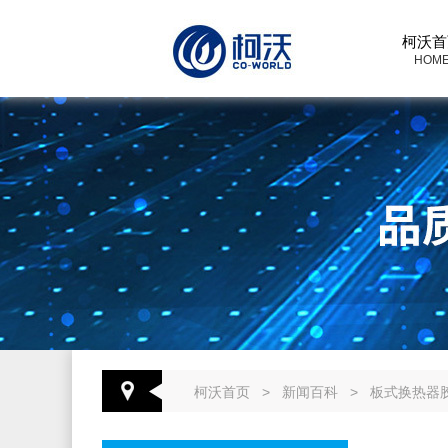
柯沃首
HOM
柯沃首页
>
新闻百科
>
板式换热器