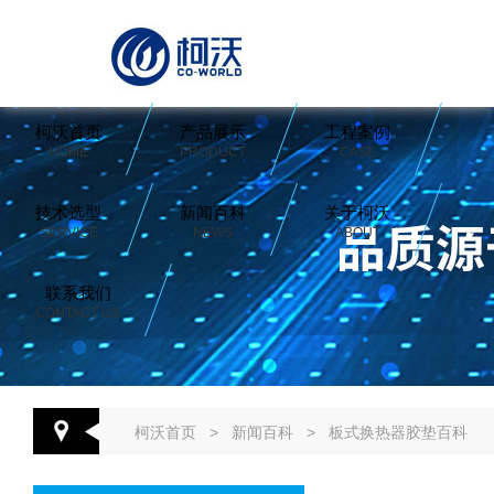
柯沃首页
产品展示
工程案例
HOME
PRODUCT
CASE
技术选型
新闻百科
关于柯沃
SERVICE
NEWS
ABOUT
联系我们
CONTACT US
柯沃首页
>
新闻百科
>
板式换热器胶垫百科