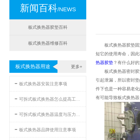
新闻百科
/NEWS
板式换热器胶垫百科
板式换热器维修百科
板式换热器胶垫固
短它的使用寿命，因此
热器胶垫
？有什么好的
板式换热器用途
更多+
板式换热器密封胶
-
引起泄漏，所以密封垫
板式换热器安装注意事项
件下也是一种容易老化
-
有可能导致板式换热器
可拆式板式换热器怎么提高工作效率
-
可拆式板式换热器温度与压力的要求
-
板式换热器品牌使用注意事项