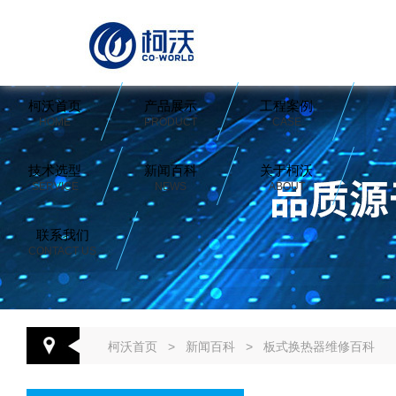
柯沃首页
产品展示
工程案例
HOME
PRODUCT
CASE
技术选型
新闻百科
关于柯沃
SERVICE
NEWS
ABOUT
联系我们
CONTACT US
柯沃首页
>
新闻百科
>
板式换热器维修百科