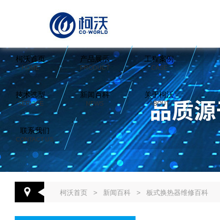
柯沃首页
产品展示
工程案例
HOME
PRODUCT
CASE
技术选型
新闻百科
关于柯沃
SERVICE
NEWS
ABOUT
联系我们
CONTACT US
柯沃首页
>
新闻百科
>
板式换热器维修百科