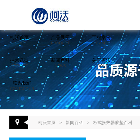
柯沃首页
产品展示
工程案例
HOME
PRODUCT
CASE
技术选型
新闻百科
关于柯沃
SERVICE
NEWS
ABOUT
联系我们
CONTACT US
柯沃首页
>
新闻百科
>
板式换热器胶垫百科