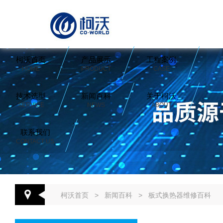
柯沃首页
产品展示
工程案例
HOME
PRODUCT
CASE
技术选型
新闻百科
关于柯沃
SERVICE
NEWS
ABOUT
联系我们
CONTACT US
柯沃首页
>
新闻百科
>
板式换热器维修百科