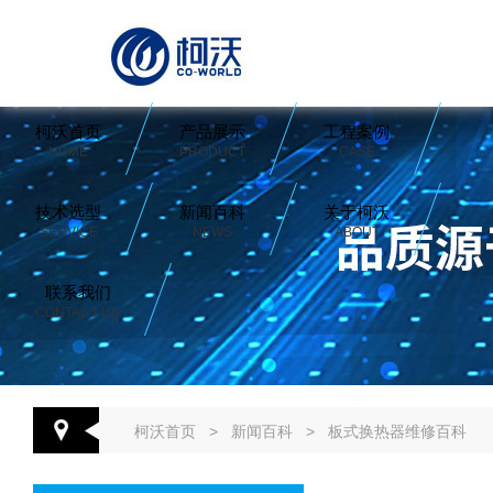
柯沃首页
产品展示
工程案例
HOME
PRODUCT
CASE
技术选型
新闻百科
关于柯沃
SERVICE
NEWS
ABOUT
联系我们
CONTACT US
柯沃首页
>
新闻百科
>
板式换热器维修百科