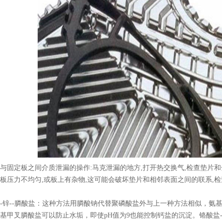
与固定板之间介质泄漏的操作:马克泄漏的地方,打开热交换气,检查垫片和
板压力不均匀,或板上有杂物,这可能会破坏垫片和相邻表面之间的联系,
-锌--膦酸盐：这种方法用膦酸钠代替聚磷酸盐外与上一种方法相似，氨
基甲叉膦酸盐可以防止水垢，即使pH值为9也能控制钙盐的沉淀。铬酸盐