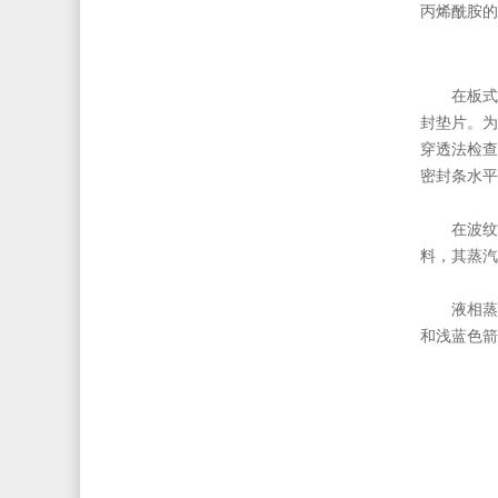
丙烯酰胺的
在板式
封垫片。为
穿透法检查
密封条水平
在波纹
料，其蒸汽
液相蒸
和浅蓝色箭