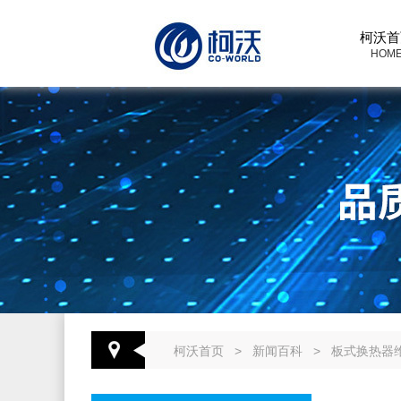
柯沃首
HOM
柯沃首页
>
新闻百科
>
板式换热器