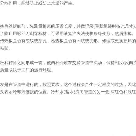
分散作用，能够防止或防止水垢的产生。
换热器拆卸前，先测量板束的压紧长度，并做记录(重新组装时按此尺寸
了防止用螺丝刀刺穿板材，可采用液氮淬火法使胶条冷变形，然后撕掉。
传热板是否有裂纹或穿孔，检查板是否有凹坑或变形。修理或更换损坏的
粘贴。
板和转角之间形成一管，使两种介质在交替管道中流动，保持相反(反向流
质量取决于工厂的运行环境。
发是在管道中进行的，按照要求，这个过程会产生一定程度的过热，因此
头表示冷却剂连接的位置。冷却水(盐水)流向管道的另一侧;深红色和浅红