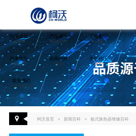
柯沃首页
产品展示
工程案例
HOME
PRODUCT
CASE
技术选型
新闻百科
关于柯沃
SERVICE
NEWS
ABOUT
联系我们
CONTACT US
柯沃首页
>
新闻百科
>
板式换热器维修百科