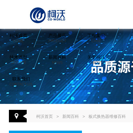
柯沃首页
产品展示
工程案例
HOME
PRODUCT
CASE
技术选型
新闻百科
关于柯沃
SERVICE
NEWS
ABOUT
联系我们
CONTACT US
柯沃首页
>
新闻百科
>
板式换热器维修百科