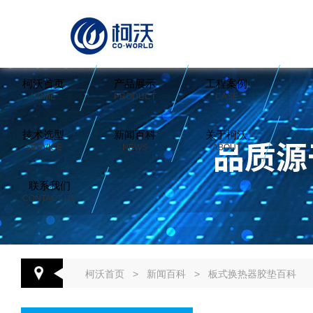
柯沃首页
产品展示
工程案例
HOME
PRODUCT
CASE
技术选型
新闻百科
关于柯沃
SERVICE
NEWS
ABOUT
联系我们
CONTACT US
柯沃首页
>
新闻百科
>
板式换热器胶垫百科