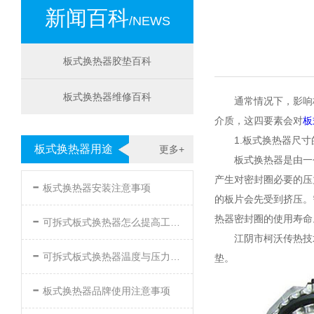
新闻百科
/NEWS
板式换热器胶垫百科
板式换热器维修百科
通常情况下，影响
介质，这四要素会对
板
1.板式换热器尺寸
板式换热器用途
更多+
板式换热器是由一
-
产生对密封圈必要的压
板式换热器安装注意事项
的板片会先受到挤压。
-
热器密封圈的使用寿命
可拆式板式换热器怎么提高工作效率
江阴市柯沃传热技
-
可拆式板式换热器温度与压力的要求
垫。
-
板式换热器品牌使用注意事项