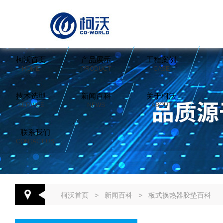
柯沃首页
产品展示
工程案例
HOME
PRODUCT
CASE
技术选型
新闻百科
关于柯沃
SERVICE
NEWS
ABOUT
联系我们
CONTACT US
柯沃首页
>
新闻百科
>
板式换热器胶垫百科