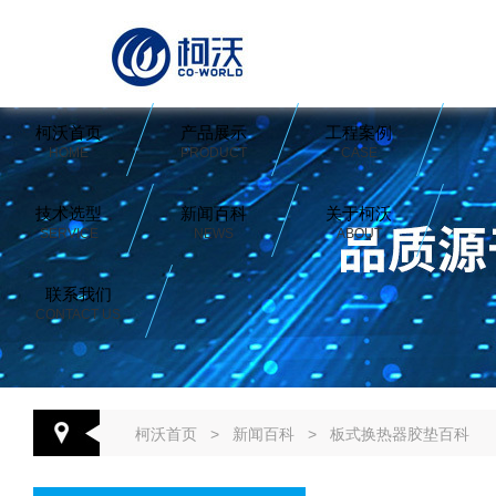
柯沃首页
产品展示
工程案例
HOME
PRODUCT
CASE
技术选型
新闻百科
关于柯沃
SERVICE
NEWS
ABOUT
联系我们
CONTACT US
柯沃首页
>
新闻百科
>
板式换热器胶垫百科