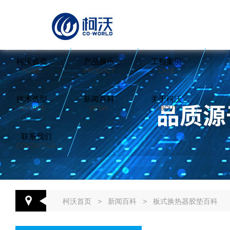
柯沃首页
产品展示
工程案例
HOME
PRODUCT
CASE
技术选型
新闻百科
关于柯沃
SERVICE
NEWS
ABOUT
联系我们
CONTACT US
柯沃首页
>
新闻百科
>
板式换热器胶垫百科