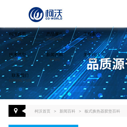
柯沃首页
产品展示
工程案例
HOME
PRODUCT
CASE
技术选型
新闻百科
关于柯沃
SERVICE
NEWS
ABOUT
联系我们
CONTACT US
柯沃首页
>
新闻百科
>
板式换热器胶垫百科