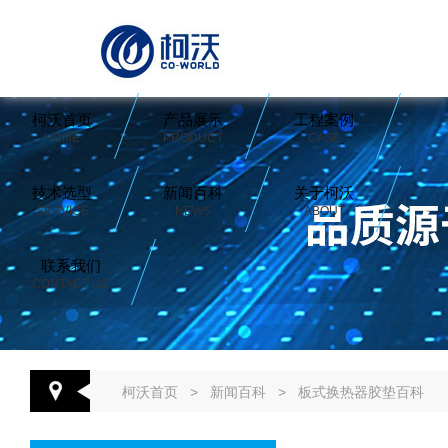
柯沃首页
产品展示
工程案例
HOME
PRODUCT
CASE
技术选型
新闻百科
关于柯沃
SERVICE
NEWS
ABOUT
联系我们
CONTACT US
柯沃首页
>
新闻百科
>
板式换热器胶垫百科