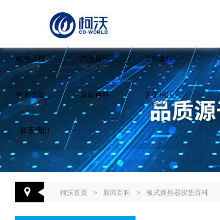
柯沃首页
产品展示
工程案例
HOME
PRODUCT
CASE
技术选型
新闻百科
关于柯沃
SERVICE
NEWS
ABOUT
联系我们
CONTACT US
柯沃首页
>
新闻百科
>
板式换热器胶垫百科