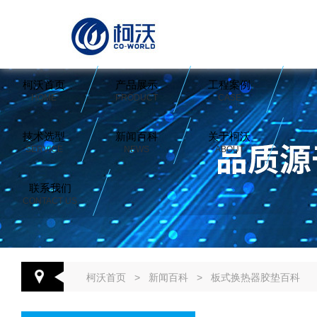
柯沃首页
产品展示
工程案例
HOME
PRODUCT
CASE
技术选型
新闻百科
关于柯沃
SERVICE
NEWS
ABOUT
联系我们
CONTACT US
柯沃首页
>
新闻百科
>
板式换热器胶垫百科