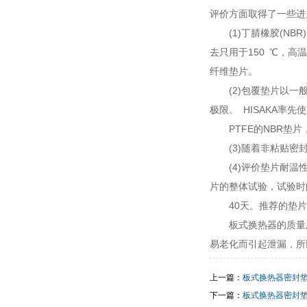
评价方面取得了一些进
(1)丁腈橡胶(NB
去只用于150 ℃，高
纤维垫片。
(2)包覆垫片以
极限。 HISAKA率先
PTFE的NBR垫
(3)随着非粘贴
(4)评价垫片耐
片的整体试验，试验时
40天。推荐的垫
板式换热器的质量
易老化而引起泄漏，所
上一篇：
板式换热器密封
下一篇：
板式换热器密封