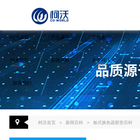
柯沃首页
产品展示
工程案例
HOME
PRODUCT
CASE
技术选型
新闻百科
关于柯沃
SERVICE
NEWS
ABOUT
联系我们
CONTACT US
柯沃首页
>
新闻百科
>
板式换热器胶垫百科