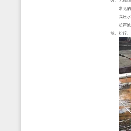
效、无腐蚀
常见的
高压水
超声波
散、粉碎、