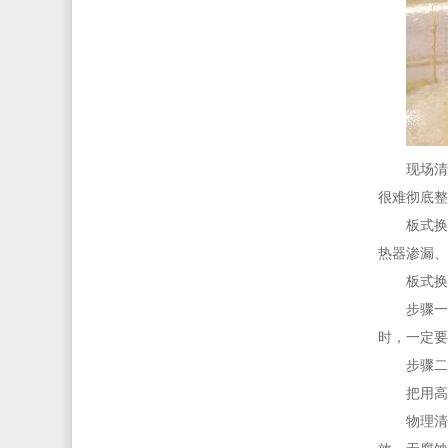
现场清
很难彻底整
板式换
热器渗漏、
板式换
步骤一
时，一定要
步骤二
把用高
物理清