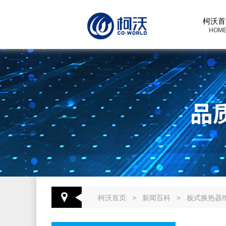
柯沃首
HOM
柯沃首页
>
新闻百科
>
板式换热器