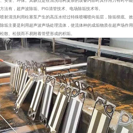
、安全、环保。其缺点是在清洗结构复杂的设备内部时其作用力有时不能
方法有，超声波除垢、PIG清管技术、电场除垢技术等。
喷射清洗利用柱塞泵产生的高压水经过特殊喷嘴喷向垢层，除垢彻底、效
除垢主要是利用超声波声场处理流体，使流体种的成垢物质在超声场作用
松散、松脱而不易附着管壁形成的积垢。