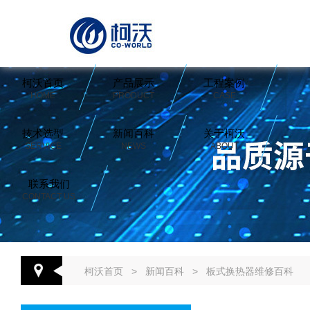
柯沃首页
产品展示
工程案例
HOME
PRODUCT
CASE
技术选型
新闻百科
关于柯沃
SERVICE
NEWS
ABOUT
联系我们
CONTACT US
柯沃首页
>
新闻百科
>
板式换热器维修百科