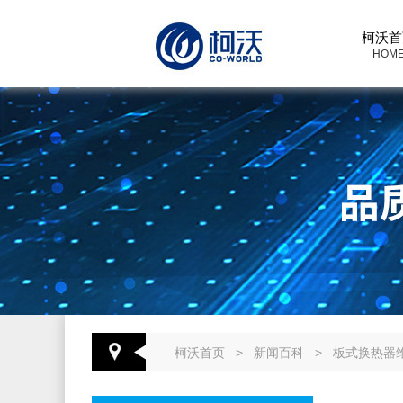
柯沃首
HOM
柯沃首页
>
新闻百科
>
板式换热器