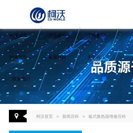
柯沃首页
产品展示
工程案例
HOME
PRODUCT
CASE
技术选型
新闻百科
关于柯沃
SERVICE
NEWS
ABOUT
联系我们
CONTACT US
柯沃首页
>
新闻百科
>
板式换热器维修百科