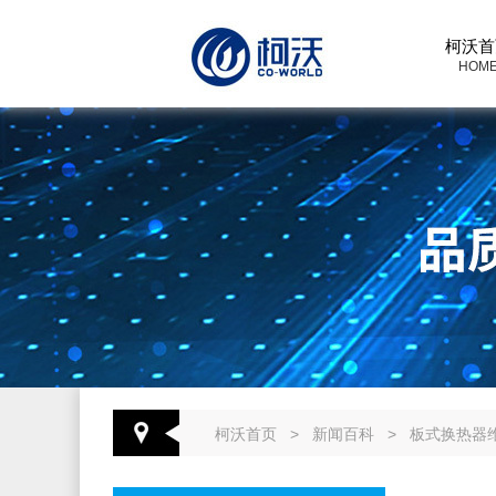
柯沃首
HOM
柯沃首页
>
新闻百科
>
板式换热器