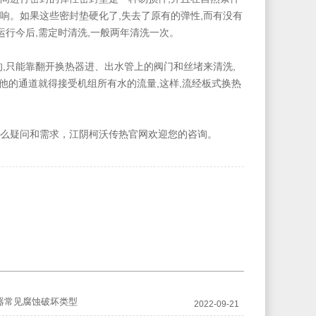
响。如果这些密封垫硬化了,失去了原有的弹性,而有没有
运行今后,需定时清洗,一般两年清洗一次。
,只能靠翻开换热器进、出水管上的阀门和丝堵来清洗,
他的通道就得接受机组所有水的流量,这样,流经板式换热
么疑问和需求，江阴柯沃传热官网欢迎您的咨询。
器常见腐蚀破坏类型
2022-09-21