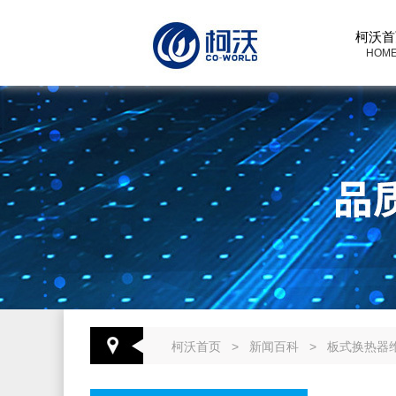
柯沃首
HOM
柯沃首页
>
新闻百科
>
板式换热器