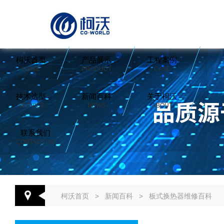
柯沃首页
产品展示
工程案例
HOME
PRODUCT
CASE
技术选型
新闻百科
关于柯沃
SERVICE
NEWS
ABOUT
联系我们
CONTACT US
柯沃首页
>
新闻百科
>
板式换热器维修百科