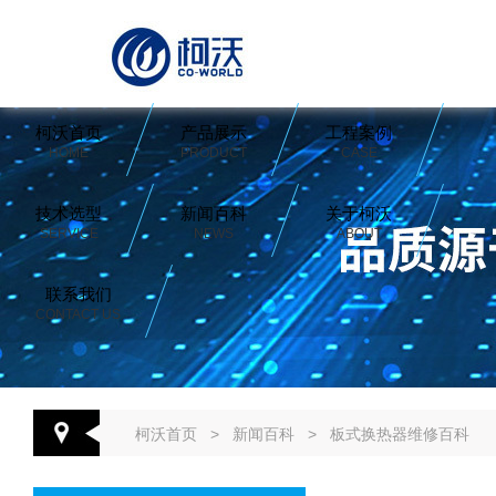
柯沃首页
产品展示
工程案例
HOME
PRODUCT
CASE
技术选型
新闻百科
关于柯沃
SERVICE
NEWS
ABOUT
联系我们
CONTACT US
柯沃首页
>
新闻百科
>
板式换热器维修百科