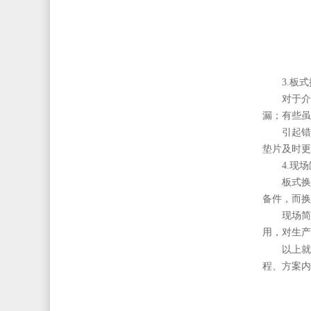
3.板
对于介
漏；有些虽
引起错
垫片及时更
4.现
板式换
备件，而换
现场简
用，对生产
以上
程、方案内