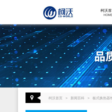
柯沃首
HOM
柯沃首页
>
新闻百科
>
板式换热器